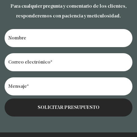
estudiante que regresa a la escuela,
Para cualquier pregunta y comentario de los clientes,
nuestras maletas están diseñadas para
responderemos con paciencia y meticulosidad.
satisfacer sus necesidades y superar sus
expectativas.
Nuestro juego de maletas con patrón
Hydro-Cube azul y verde es el epítome de
la innovación y el estilo, y ofrece
durabilidad y funcionalidad. Con su diseño
distintivo, compartimentos espaciosos y
características fáciles de usar, este juego
de maletas está destinado a convertirse en
su compañero de viaje preferido.
Experimente la gran combinación de
estética y practicidad con nuestro equipaje,
diseñado para hacer de cada viaje una