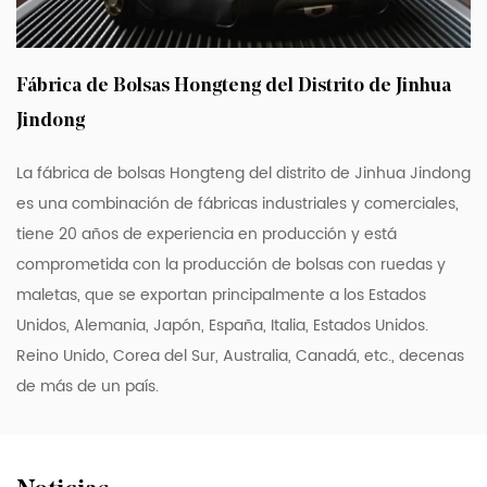
ideales para cualquier duración de viaje.
- Diseño elegante: el patrón de hidrocubo
azul y verde añade un toque de
Fábrica de Bolsas Hongteng del Distrito de Jinhua
sofisticación a su equipo de viaje.
Jindong
- Durabilidad: el material PP de alta calidad
garantiza que su maleta pueda soportar el
La fábrica de bolsas Hongteng del distrito de Jinhua Jindong
desgaste del viaje.
es una combinación de fábricas industriales y comerciales,
- Facilidad de uso: las ruedas de 360 ​​
tiene 20 años de experiencia en producción y está
comprometida con la producción de bolsas con ruedas y
grados y el mango telescópico facilitan las
maletas, que se exportan principalmente a los Estados
maniobras.
Unidos, Alemania, Japón, España, Italia, Estados Unidos.
- Organización: Amplios compartimentos y
Reino Unido, Corea del Sur, Australia, Canadá, etc., decenas
bolsillos mantienen tus pertenencias
de más de un país.
organizadas y accesibles.
- Seguridad: Candados aprobados por la
TSA para viajes seguros dentro de Estados