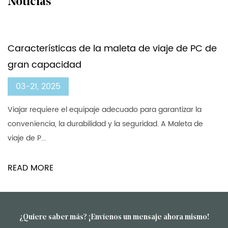
Noticias
Unidos.
Especificaciones:
- Material: polipropileno (PP) de alta
Características de la maleta de viaje de PC de
calidad
gran capacidad
- Tamaños: 20", 24", 29"
- Peso: Varía según la talla
03-21, 2025
- Color: Azul-Verde, también se acepta
Viajar requiere el equipaje adecuado para garantizar la
personalización
conveniencia, la durabilidad y la seguridad. A Maleta de
- Ruedas: giro de 360 ​​grados
viaje de P...
- Mango: Telescópico de Aluminio
- Cerradura: Aprobada por la TSA
READ MORE
Viaje con estilo y confianza con nuestros
juegos de equipaje con patrón Hydro-Cube
azul y verde. Ya sea que sea un viajero de
negocios, una familia de vacaciones o un
¿Quiere saber más? ¡Envíenos un mensaje ahora mismo!