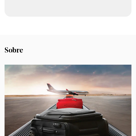
artículos más pequeños, lo que garantiza
que todo tenga su lugar.
Bloqueo TSA
Cada maleta está equipada con un
candado aprobado por la TSA, lo que
brinda una capa adicional de seguridad
Sobre
cuando viaja dentro de los Estados Unidos.
El candado permite a los funcionarios de la
TSA abrir la maleta para inspeccionarla sin
dañar el candado, lo que garantiza una
experiencia de viaje sin complicaciones.
¿Por qué elegir nuestros juegos de
equipaje?
- Versatilidad: Con tres tamaños para
elegir, nuestros juegos de equipaje son