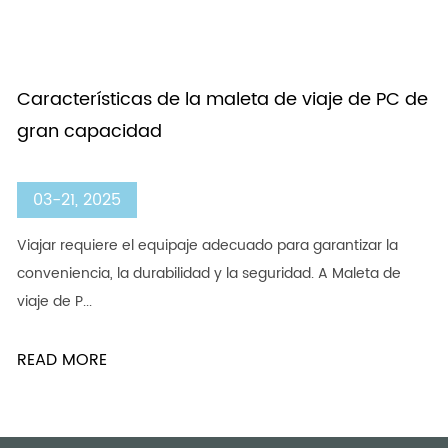
 de
Ventajas de la maleta de tela de paneles de
panal
03-14, 2025
Proveedor de maleta de tela de tablero de panal
personalizado al por mayor Viajar requiere una maleta
confiable y duradera q...
READ MORE