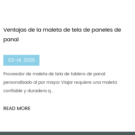
sin complicaciones posible. Elija entre nuestra
gama de tamaños y colores para encontrar
la maleta ideal para sus necesidades.
Los procesos involucrados en la fabricación 
una maleta de tela de sarga
03-07, 2025
China Twill Honeycomb Board Fabricer Factory Factory El
paso importante en la creación de un maleta de tela de
sarga ...
READ MORE