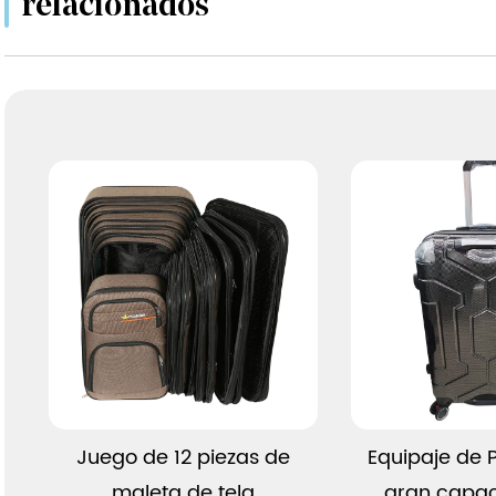
relacionados
Ver más
Ver 
Juego de 12 piezas de
Equipaje de P
maleta de tela
gran capa