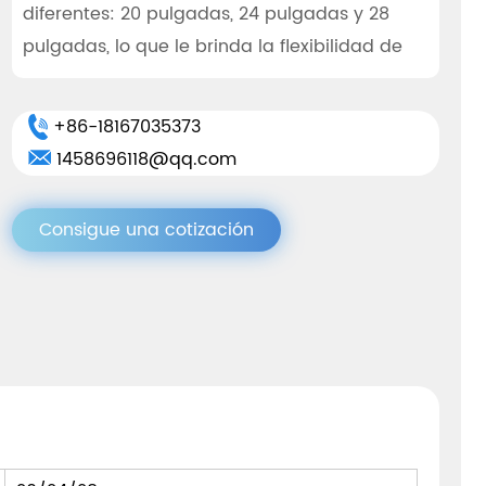
diferentes: 20 pulgadas, 24 pulgadas y 28
pulgadas, lo que le brinda la flexibilidad de
elegir el tamaño ideal para su viaje. Ya sea
una escapada de fin de semana o unas
+86-18167035373
vacaciones prolongadas, lo tenemos cubierto.
1458696118@qq.com
Las maletas están fabricadas con material
ABS de alta calidad, conocido por su
Consigue una cotización
durabilidad y resistencia al impacto. Esto
garantiza que su maleta resista los rigores del
viaje y proteja sus pertenencias de daños
durante el tránsito. El diseño liviano facilita su
transporte, lo que reduce la tensión en brazos
y hombros.
Una de las características más destacadas
de estas maletas son sus opciones