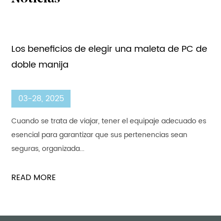
de
Características de la maleta de viaje de PC
gran capacidad
03-21, 2025
 es
Viajar requiere el equipaje adecuado para garantizar la
conveniencia, la durabilidad y la seguridad. A Maleta de
viaje de P...
READ MORE