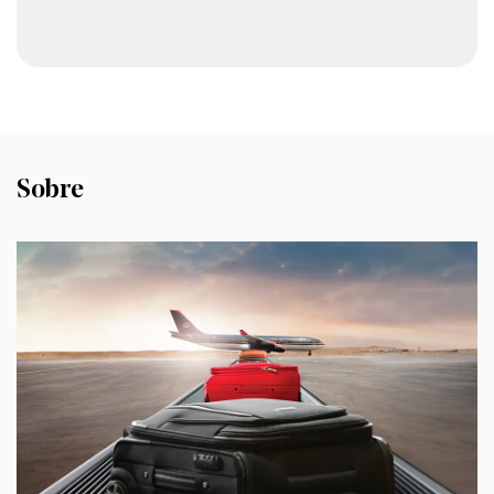
Estructura interna:
- El interior de estas maletas suele incluir
múltiples compartimentos y bolsillos con
cremallera, lo que facilita la organización y
separación de ropa, dispositivos
electrónicos y otras pertenencias.
Sobre
- Algunos modelos también pueden incluir
compartimentos exclusivos para portátiles
y tabletas, lo que proporciona protección
adicional para estos valiosos artículos.
Bloqueo TSA:
- Al incorporar un candado aprobado por
la TSA, estas maletas ofrecen una capa
adicional de seguridad, lo que permite
viajar de forma segura y sin