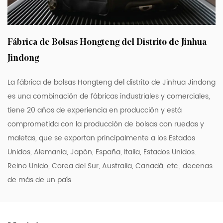
complicaciones a través de los controles de
seguridad del aeropuerto.
Ampliabilidad:
Fábrica de Bolsas Hongteng del Distrito de Jinhua
- Algunos modelos vienen con una función
Jindong
ampliable, que le permite aumentar la
capacidad del equipaje cuando sea
La fábrica de bolsas Hongteng del distrito de Jinhua Jindong
necesario. Esto es particularmente útil para
es una combinación de fábricas industriales y comerciales,
quienes pueden estar de compras durante
tiene 20 años de experiencia en producción y está
comprometida con la producción de bolsas con ruedas y
sus viajes o necesitan espacio adicional
maletas, que se exportan principalmente a los Estados
para sus pertenencias.
Unidos, Alemania, Japón, España, Italia, Estados Unidos.
Diseño y Estética:
Reino Unido, Corea del Sur, Australia, Canadá, etc., decenas
- Las maletas suelen presentar un diseño
de más de un país.
elegante y moderno, con una variedad de
colores y diseños para elegir, que se
adaptan a las preferencias de estilo