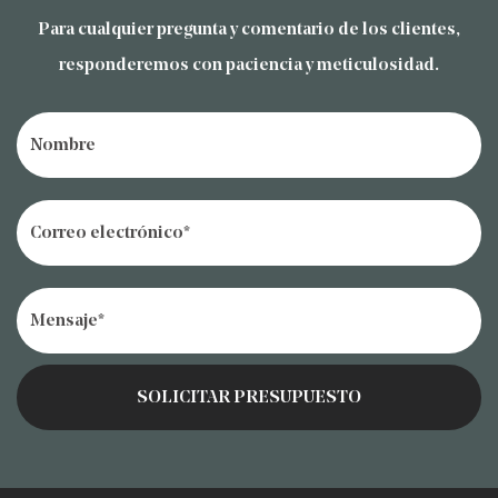
hace fáciles de transportar.
Para cualquier pregunta y comentario de los clientes,
La serie de maletas para PC con ruedas
responderemos con paciencia y meticulosidad.
universales y doble asa de aleación de
aluminio de 20/24/28 pulgadas es una
opción robusta, elegante y práctica para
los viajeros. Con su combinación de
durabilidad, funcionalidad y diseño, ofrece
una solución confiable para todas sus
necesidades de viaje, garantizando que sus
pertenencias estén seguras y bien
organizadas durante su viaje.