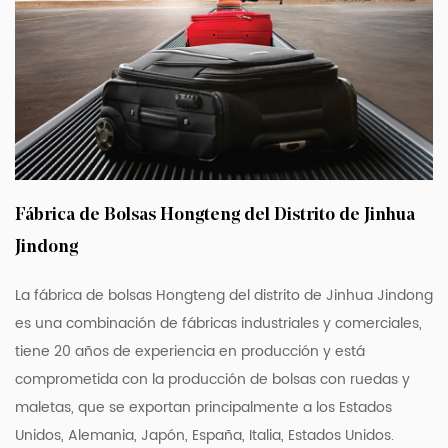
estructura organizativa versátil, que incluye
múltiples compartimentos con cremallera y
correas de sujeción elásticas, que pueden
separar y asegurar eficazmente sus
pertenencias. Ya sea ropa, zapatos u otros
artículos pequeños, se pueden guardar de
forma ordenada, lo que le permitirá
Fábrica de Bolsas Hongteng del Distrito de Jinhua
encontrar rápidamente lo que necesita.
Jindong
Esta maleta está equipada con cuatro
ruedas silenciosas y flexibles que pueden
La fábrica de bolsas Hongteng del distrito de Jinhua Jindong
rodar suavemente sobre diversas
es una combinación de fábricas industriales y comerciales,
superficies y reducir la fatiga durante el
tiene 20 años de experiencia en producción y está
comprometida con la producción de bolsas con ruedas y
viaje. La varilla de tracción incorporada de
maletas, que se exportan principalmente a los Estados
aleación de aluminio es resistente y
Unidos, Alemania, Japón, España, Italia, Estados Unidos.
duradera, puede soportar pasajeros de