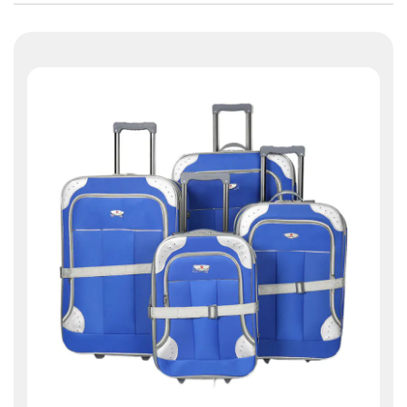
sólo mejora la practicidad de la maleta,
sino que también aumenta su estética.
Cada maleta presenta un diseño de
apertura frontal, lo que permite un acceso
rápido a sus pertenencias sin tener que
abrir toda la maleta. Esto resulta útil
cuando necesita algo urgente durante los
controles de seguridad o en la puerta del
aeropuerto. La maleta de mano de 20
pulgadas también tiene un compartimento
exclusivo para guardar computadoras,
ideal para guardar computadoras
portátiles o tabletas de forma segura.
Las maletas vienen equipadas con
candados aprobados por la TSA, lo que