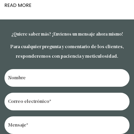
READ MORE
negocios o de placer, puede satisfacer sus
diversas necesidades y convertirse en su
mano derecha en su viaje.
¿Quiere saber más? ¡Envíenos un mensaje ahora mismo!
Para cualquier pregunta y comentario de los clientes,
responderemos con paciencia y meticulosidad.