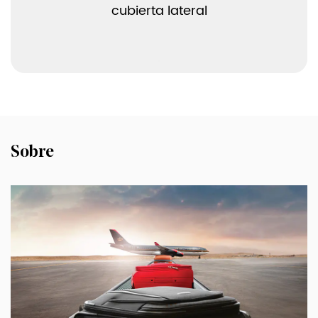
cubierta lateral
necesidades. Ya sea que vaya a realizar un
viaje corto o largo, existe un tamaño que se
adaptará a sus necesidades de viaje.
El cierre con cremallera de estas maletas
está diseñado para abrir y cerrar
fácilmente. Las cremalleras son robustas y
Sobre
fiables, lo que garantiza que su maleta
permanezca cerrada de forma segura
durante el transporte.
Durabilidad y mantenimiento
Las maletas están diseñadas para durar,
con esquinas reforzadas y asas resistentes.
Los materiales y la construcción están
diseñados para resistir la prueba del