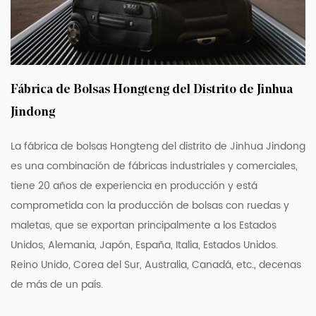
tiempo, lo que garantiza que estas maletas
serán sus compañeras de viaje en los años
venideros.
El mantenimiento también es muy sencillo.
Fábrica de Bolsas Hongteng del Distrito de Jinhua
El material de PC es fácil de limpiar y
Jindong
mantener y solo requiere un paño húmedo
para limpiar la suciedad o las manchas.
La fábrica de bolsas Hongteng del distrito de Jinhua Jindong
Las maletas de viaje con cremallera para
es una combinación de fábricas industriales y comerciales,
PC con rayas negras de 20/24/28 pulgadas
tiene 20 años de experiencia en producción y está
comprometida con la producción de bolsas con ruedas y
de la fábrica de equipaje Hongteng del
maletas, que se exportan principalmente a los Estados
distrito Jinhua Jindong son más que solo
Unidos, Alemania, Japón, España, Italia, Estados Unidos.
equipaje; son un reflejo del estilo de vida
Reino Unido, Corea del Sur, Australia, Canadá, etc., decenas
del viajero moderno. Con su combinación
de más de un país.
de estilo, seguridad y movilidad, estas
maletas son el compañero de viaje