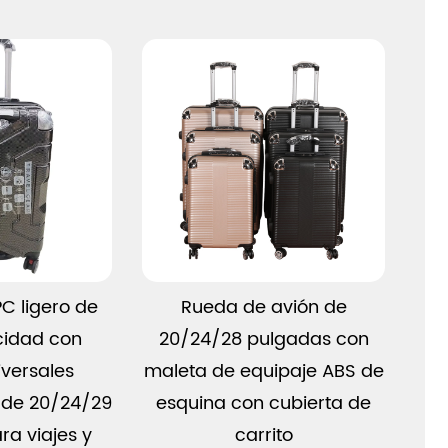
más
Ver más
C ligero de
Rueda de avión de
Eq
cidad con
20/24/28 pulgadas con
de 
iversales
maleta de equipaje ABS de
del
 de 20/24/29
esquina con cubierta de
d
ra viajes y
carrito