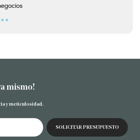
negocios
ra mismo!
ia y meticulosidad.