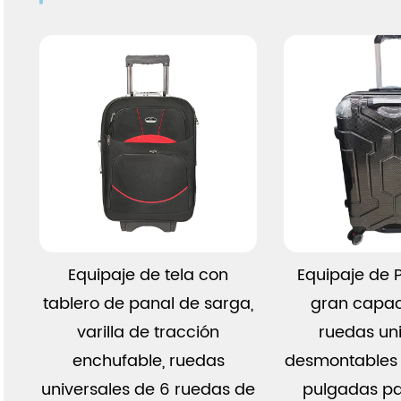
 un
Ver más
Ver 
Equipaje de tela con
Equipaje de P
tablero de panal de sarga,
gran capa
varilla de tracción
ruedas un
enchufable, ruedas
desmontables
universales de 6 ruedas de
pulgadas pa